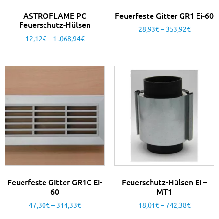
ASTROFLAME PC
Feuerfeste Gitter GR1 Ei-60
Feuerschutz-Hülsen
28,93
€
–
353,92
€
12,12
€
–
1 .068,94
€
Feuerfeste Gitter GR1C Ei-
Feuerschutz-Hülsen Ei –
60
MT1
47,30
€
–
314,33
€
18,01
€
–
742,38
€