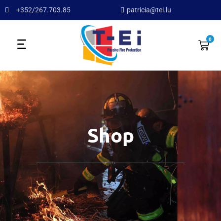
+352/267.703.85
patricia@tei.lu
0
Shop