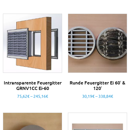
Intransparente Feuergitter
Runde Feuergitter Ei 60′ &
GRNV1CC Ei-60
120′
75,62
€
–
245,16
€
30,19
€
–
338,84
€