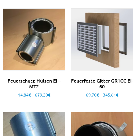
Feuerschutz-Hülsen Ei –
Feuerfeste Gitter GR1CC Ei-
MT2
60
14,84
€
–
679,20
€
69,70
€
–
345,61
€