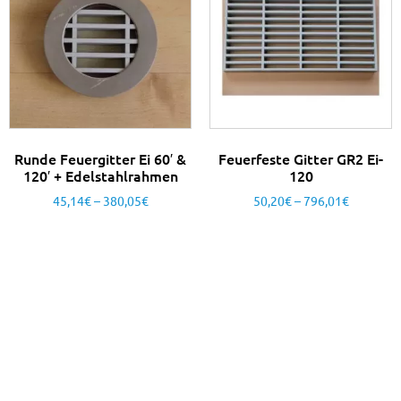
Runde Feuergitter Ei 60′ &
Feuerfeste Gitter GR2 Ei-
120′ + Edelstahlrahmen
120
45,14
€
–
380,05
€
50,20
€
–
796,01
€