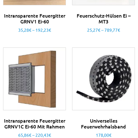
Intransparente Feuergitter
Feuerschutz-Hülsen Ei –
GRNV1 Ei-60
MT3
35,28
€
–
192,23
€
25,27
€
–
789,77
€
Intransparente Feuergitter
Universelles
GRNV1C Ei-60 Mit Rahmen
Feuerwehrhalsband
65,86
€
–
220,43
€
178,00
€