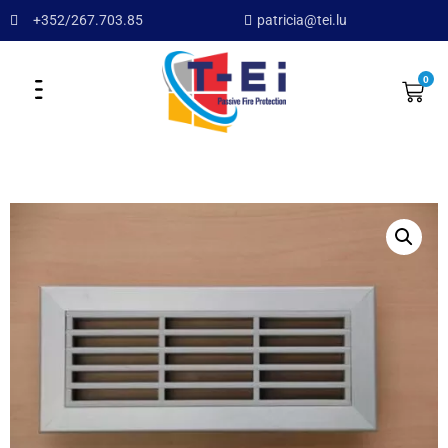
+352/267.703.85
patricia@tei.lu
0