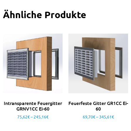
Ähnliche Produkte
Intransparente Feuergitter
Feuerfeste Gitter GR1CC Ei-
GRNV1CC Ei-60
60
75,62
€
–
245,16
€
69,70
€
–
345,61
€