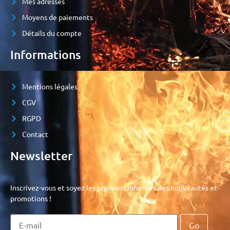
Mes adresses
Moyens de paiements
Détails du compte
Informations
Mentions légales
CGV
RGPD
Contact
Newsletter
Inscrivez-vous et soyez les premiers informés des nouveautés et
promotions !