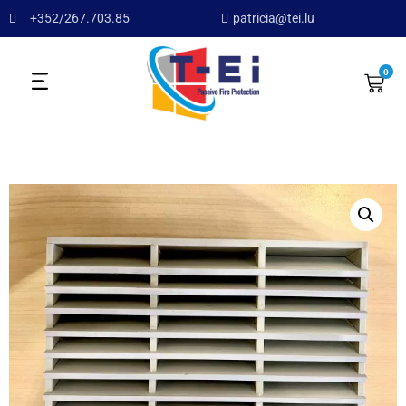
+352/267.703.85
patricia@tei.lu
0