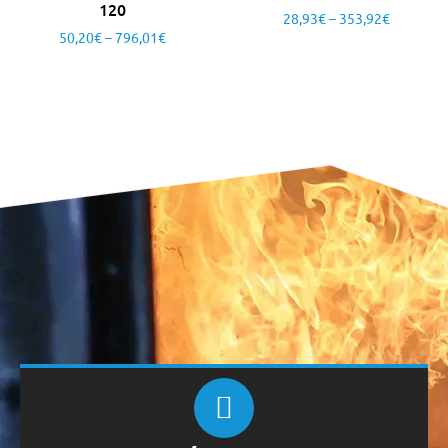
120
28,93
€
–
353,92
€
50,20
€
–
796,01
€