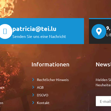
patricia@tei.lu
9
L-
Senden Sie uns eine Nachricht
Informationen
Newsl
Rechtlicher Hinweis
Melden Si
Neuheite
gen
AGB
DSGVO
en
Kontakt