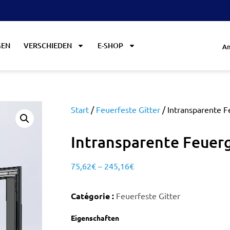
GEN
VERSCHIEDEN
E-SHOP
An
Start
/
Feuerfeste Gitter
/ Intransparente 
Intransparente Feuer
75,62
€
–
245,16
€
Catégorie :
Feuerfeste Gitter
Eigenschaften