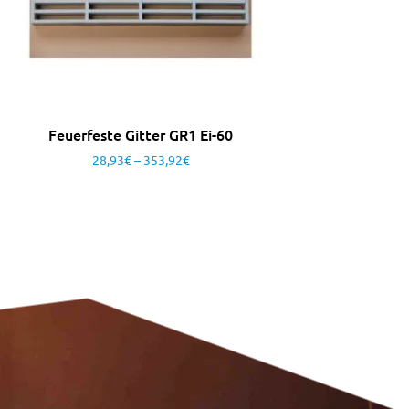
Feuerfeste Gitter GR1 Ei-60
28,93
€
–
353,92
€