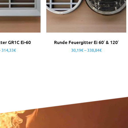
tter GR1C Ei-60
Runde Feuergitter Ei 60′ & 120′
–
314,33
€
30,19
€
–
338,84
€