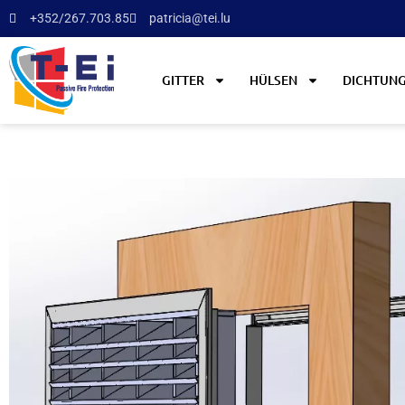
+352/267.703.85
patricia@tei.lu
GITTER
HÜLSEN
DICHTUN