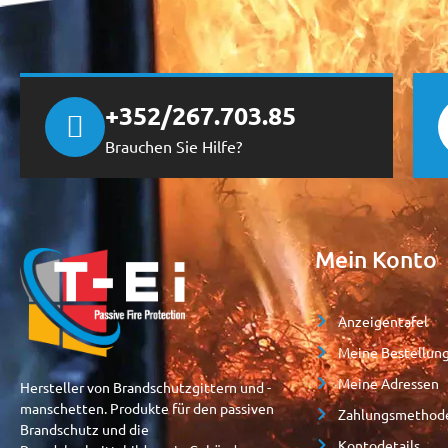
+352/267.703.85
Brauchen Sie Hilfe?
Mein Konto
Anzeigentafel
Meine Bestellun
Meine Adressen
Hersteller von Brandschutzgittern und -
manschetten. Produkte für den passiven
Zahlungsmethod
Brandschutz und die
Kontodetails