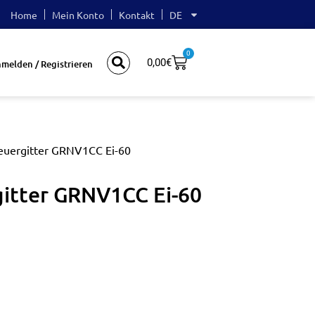
Home
Mein Konto
Kontakt
DE
0
0,00
€
melden / Registrieren
Feuergitter GRNV1CC Ei-60
gitter GRNV1CC Ei-60