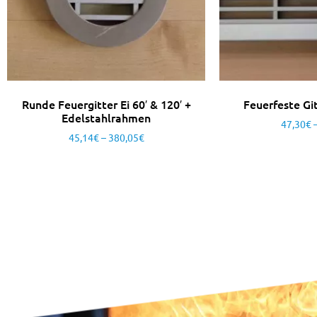
Runde Feuergitter Ei 60′ & 120′ +
Feuerfeste Gi
Edelstahlrahmen
47,30
€
45,14
€
–
380,05
€