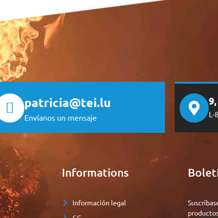
patricia@tei.lu
9
L-
Envíanos un mensaje
e
Informations
Bolet
Información legal
Suscríbas
productos
CG