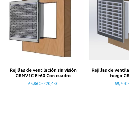
Rejillas de ventilación sin visión
Rejillas de ventil
GRNV1C Ei-60 Con cuadro
fuego GR
65,86
€
-
220,43
€
69,70
€
-