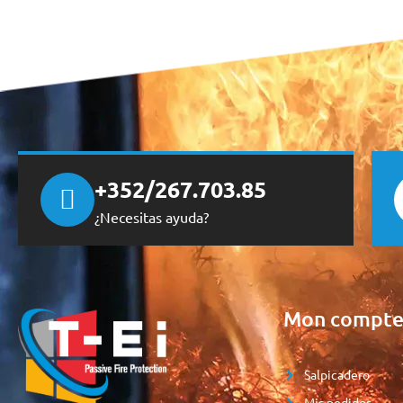
+352/267.703.85
¿Necesitas ayuda?
Mon compt
Salpicadero
Mis pedidos