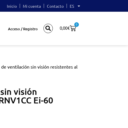
Inicio
Mi cuenta
Contacto
ES
0
0,00
€
Acceso / Registro
s de ventilación sin visión resistentes al
 sin visión
GRNV1CC Ei-60