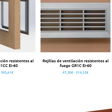
ación resistentes al
Rejillas de ventilación resistentes al
1CC Ei-60
fuego GR1C Ei-60
345,61
€
47,30
€
-
314,33
€