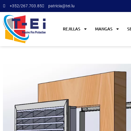
+352/267.703.85
patricia@tei.lu
REJILLAS
MANGAS
S