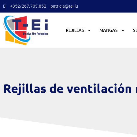
+352/267.703.85
patricia@tei.lu
REJILLAS
MANGAS
S
Rejillas de ventilación