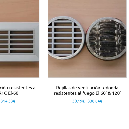
ación resistentes al
Rejillas de ventilación redonda
R1C Ei-60
resistentes al fuego Ei 60′ & 120′
314,33
€
30,19
€
-
338,84
€