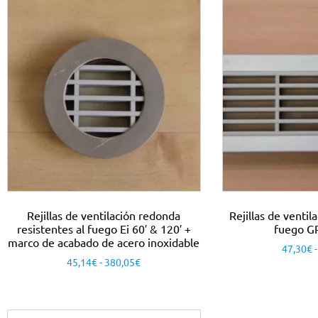
Rejillas de ventilación redonda
Rejillas de ventil
resistentes al fuego Ei 60′ & 120′ +
fuego G
marco de acabado de acero inoxidable
47,30
€
-
45,14
€
-
380,05
€