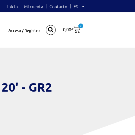
Inicio
Mi cuenta
Contacto
ES
0
0,00
€
Acceso / Registro
120' - GR2