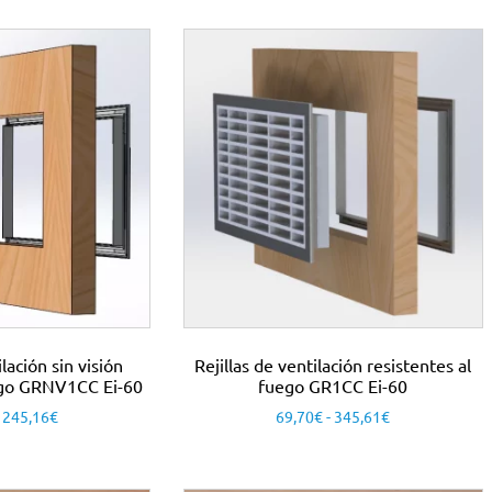
ilación sin visión
Rejillas de ventilación resistentes al
uego GRNV1CC Ei-60
fuego GR1CC Ei-60
245,16
€
69,70
€
-
345,61
€