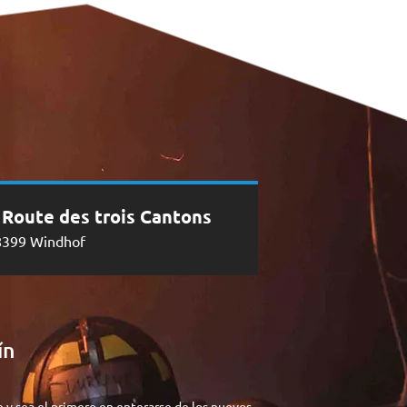
, Route des trois Cantons
8399 Windhof
ín
e y sea el primero en enterarse de los nuevos