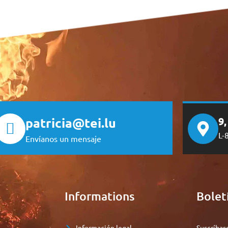
patricia@tei.lu
9
L-
Envíanos un mensaje
e
Informations
Bolet
Información legal
Suscríbas