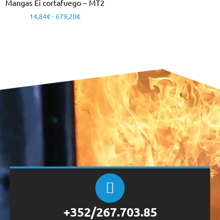
Mangas Ei cortafuego – MT2
14,84
€
-
679,20
€
+352/267.703.85