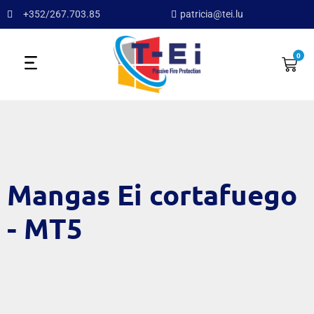
+352/267.703.85
patricia@tei.lu
0
Mangas Ei cortafuego
- MT5