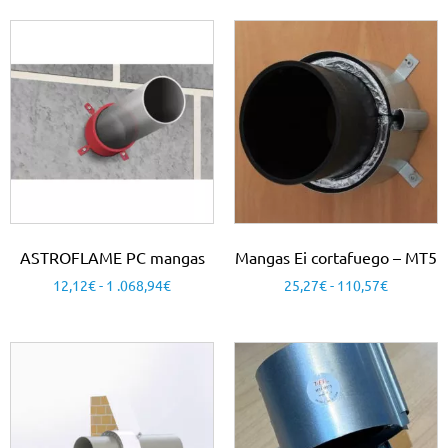
ASTROFLAME PC mangas
Mangas Ei cortafuego – MT5
12,12
€
-
1 .068,94
€
25,27
€
-
110,57
€