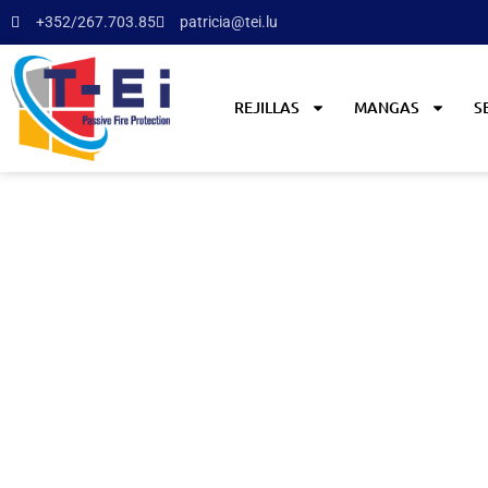
+352/267.703.85
patricia@tei.lu
REJILLAS
MANGAS
S
La seguridad contra i