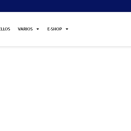
ELLOS
VARIOS
E-SHOP
ncendios empieza con T