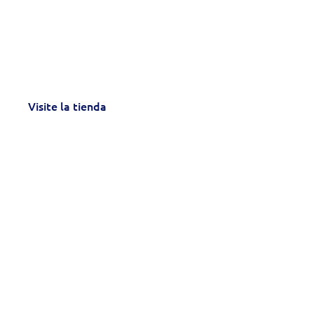
Seguridad, calidad y fiabilidad
Preparación de una prueba de
Visite la tienda