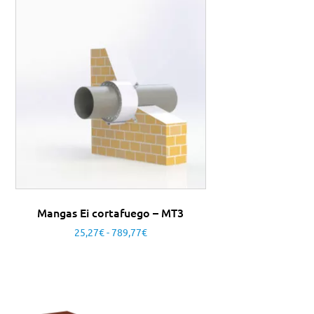
Mangas Ei cortafuego – MT3
25,27
€
-
789,77
€