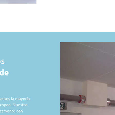
os
 de
tamos la mayoría
uropea. Nuestro
cazmente con