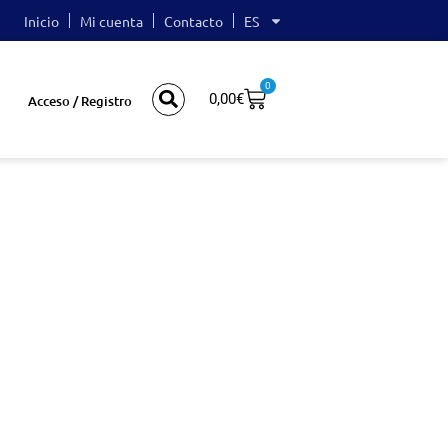
Inicio
Mi cuenta
Contacto
ES
0
0,00
€
Acceso / Registro
-Ei