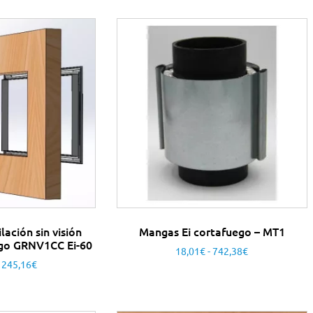
ilación sin visión
Mangas Ei cortafuego – MT1
uego GRNV1CC Ei-60
18,01
€
-
742,38
€
245,16
€