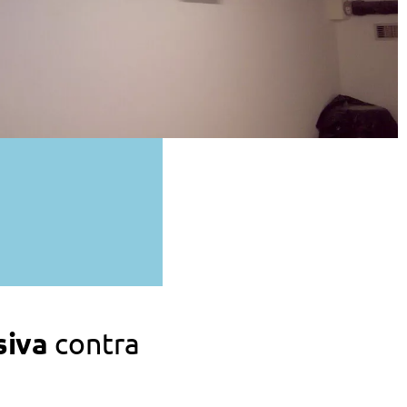
siva
contra