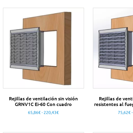
Rejillas de ventilación sin visión
Rejillas de vent
GRNV1C Ei-60 Con cuadro
resistentes al f
65,86
€
-
220,43
€
75,62
€
-