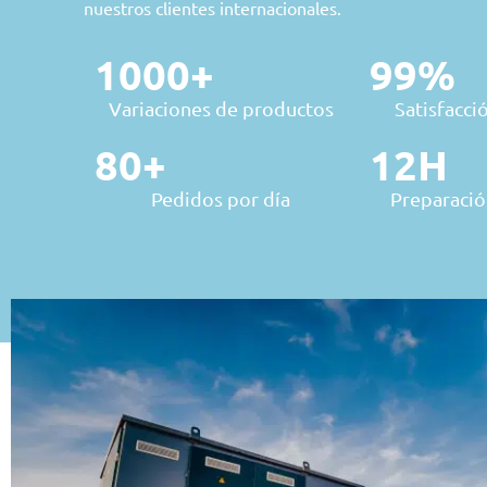
nuestros clientes internacionales.
1000
+
99
%
Variaciones de productos
Satisfacció
80
+
12
H
Pedidos por día
Preparació