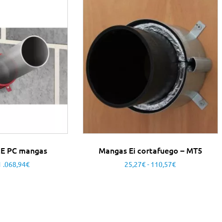
E PC mangas
Mangas Ei cortafuego – MT5
1 .068,94
€
25,27
€
-
110,57
€