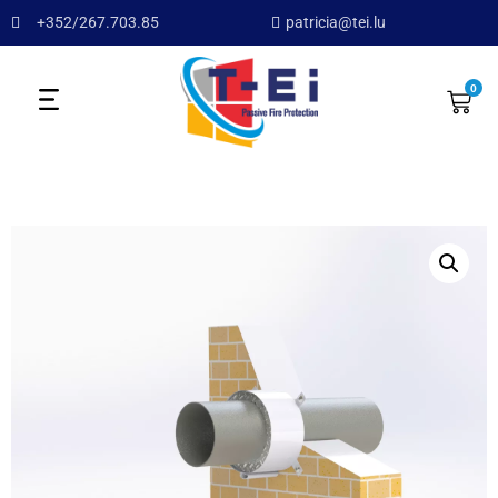
+352/267.703.85
patricia@tei.lu
0