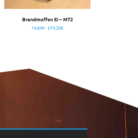
Brandmoffen Ei – MT2
14,84
€
-
679,20
€