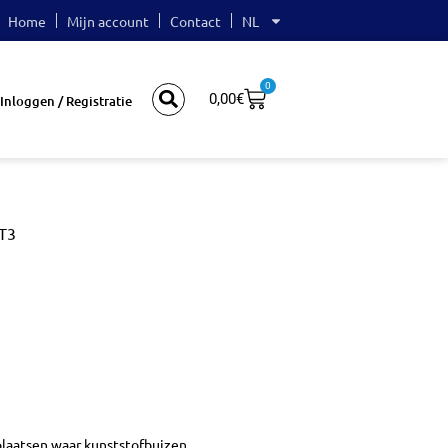
Home
Mijn account
Contact
NL
0
0,00
€
Inloggen / Registratie
MT3
3
laatsen waar kunststofbuizen