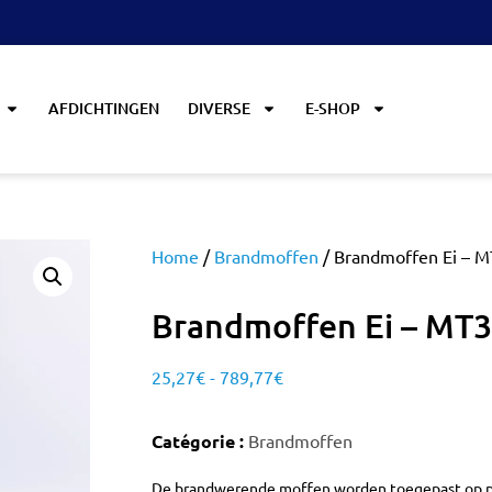
AFDICHTINGEN
DIVERSE
E-SHOP
Home
/
Brandmoffen
/ Brandmoffen Ei – 
Brandmoffen Ei – MT
25,27
€
-
789,77
€
Catégorie :
Brandmoffen
De brandwerende moffen worden toegepast op p