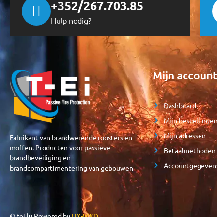
+352/267.703.85
Hulp nodig?
Mijn accoun
Dashboard
Mijn bestellinge
Mijn adressen
Fabrikant van brandwerende roosters en
moffen. Producten voor passieve
Betaalmethoden
brandbeveiliging en
Accountgegeven
brandcompartimentering van gebouwen
© tei.lu Powered by
UX-W&D