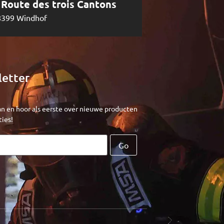
, Route des trois Cantons
8399 Windhof
etter
an en hoor als eerste over nieuwe producten
ies!