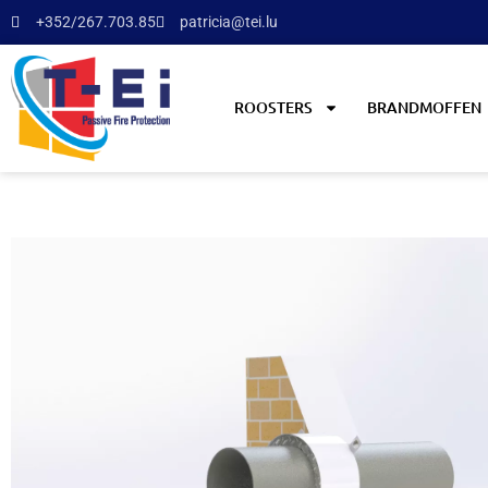
+352/267.703.85
patricia@tei.lu
ROOSTERS
BRANDMOFFEN