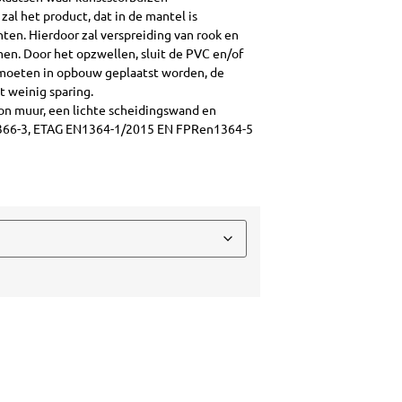
al het product, dat in de mantel is
hten. Hierdoor zal verspreiding van rook en
n. Door het opzwellen, sluit de PVC en/of
 moeten in opbouw geplaatst worden, de
t weinig sparing.
ton muur, een lichte scheidingswand en
1366-3, ETAG EN1364-1/2015 EN FPRen1364-5