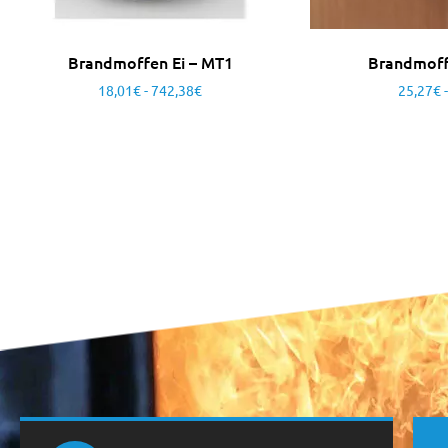
Brandmoffen Ei – MT1
Brandmoff
18,01
€
-
742,38
€
25,27
€
-