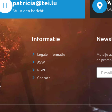
patricia@tei.lu
9
L-
Stuur een bericht
t
Informatie
Newsl
Legale informatie
Meld je a
en promot
n
AVW
RGPD
Contact
s