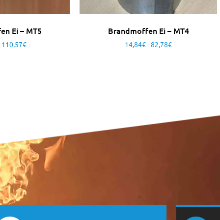
en Ei – MT5
Brandmoffen Ei – MT4
110,57
€
14,84
€
-
82,78
€