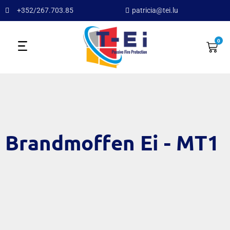
+352/267.703.85
patricia@tei.lu
0
Brandmoffen Ei - MT1