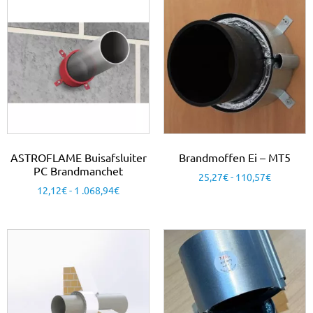
ASTROFLAME Buisafsluiter
Brandmoffen Ei – MT5
PC Brandmanchet
25,27
€
-
110,57
€
12,12
€
-
1 .068,94
€