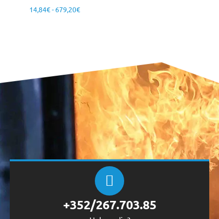
14,84
€
-
679,20
€
+352/267.703.85