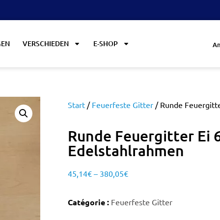
GEN
VERSCHIEDEN
E-SHOP
An
Start
/
Feuerfeste Gitter
/ Runde Feuergitte
Runde Feuergitter Ei 6
Edelstahlrahmen
45,14
€
–
380,05
€
Catégorie :
Feuerfeste Gitter