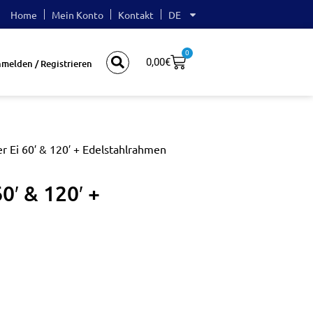
Home
Mein Konto
Kontakt
DE
0
0,00
€
melden / Registrieren
r Ei 60′ & 120′ + Edelstahlrahmen
0′ & 120′ +