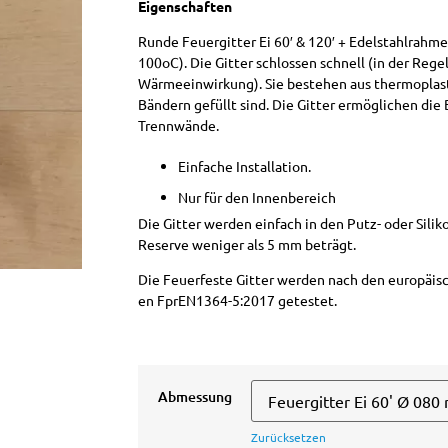
Eigenschaften
Runde Feuergitter Ei 60′ & 120′ + Edelstahlrahm
100oC). Die Gitter schlossen schnell (in der Rege
Wärmeeinwirkung). Sie bestehen aus thermoplast
Bändern gefüllt sind. Die Gitter ermöglichen di
Trennwände.
Einfache Installation.
Nur für den Innenbereich
Die Gitter werden einfach in den Putz- oder Sili
Reserve weniger als 5 mm beträgt.
Die Feuerfeste Gitter werden nach den europäi
en FprEN1364-5:2017 getestet.
Abmessung
Zurücksetzen