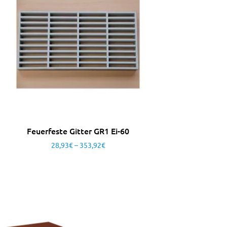
Feuerfeste Gitter GR1 Ei-60
28,93
€
–
353,92
€