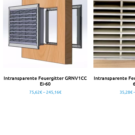
Intransparente Feuergitter GRNV1CC
Intransparente Fe
Ei-60
75,62
€
–
245,16
€
35,28
€