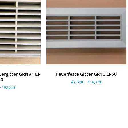
uergitter GRNV1 Ei-
Feuerfeste Gitter GR1C Ei-60
60
47,30
€
–
314,33
€
–
192,23
€