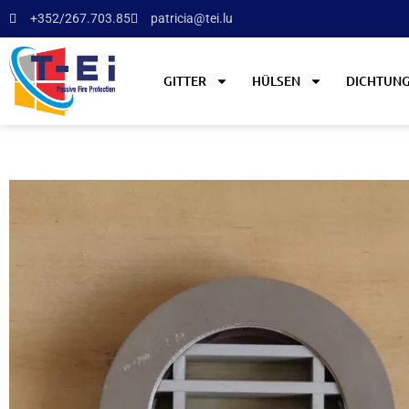
+352/267.703.85
patricia@tei.lu
GITTER
HÜLSEN
DICHTUN