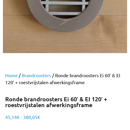
Home
/
Brandroosters
/ Ronde brandroosters Ei 60′ & EI
120′ + roestvrijstalen afwerkingsframe
Ronde brandroosters Ei 60′ & EI 120′ +
roestvrijstalen afwerkingsframe
45,14
€
-
380,05
€