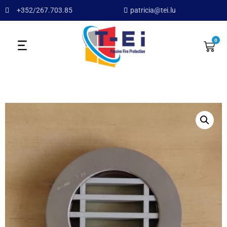
+352/267.703.85
patricia@tei.lu
0