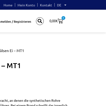
Home
Mein Konto
Kontakt
DE
0
0,00
€
melden / Registrieren
ülsen Ei – MT1
i – MT1
racht, an denen die synthetischen Rohre
ren. Bei einem Brand schwillt das innerlich