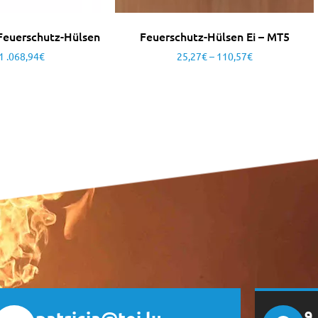
euerschutz-Hülsen
Feuerschutz-Hülsen Ei – MT5
1 .068,94
€
25,27
€
–
110,57
€
9