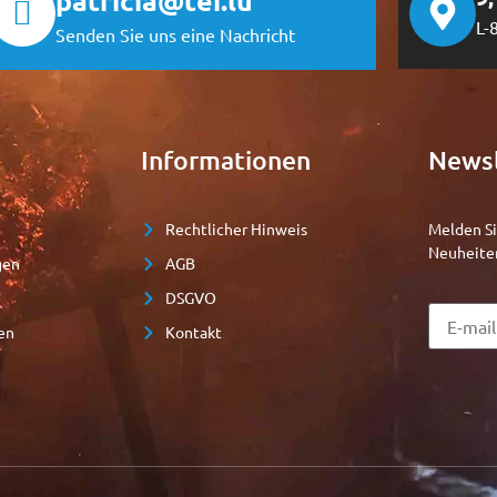
patricia@tei.lu
L-
Senden Sie uns eine Nachricht
Informationen
Newsl
Rechtlicher Hinweis
Melden Si
Neuheite
gen
AGB
DSGVO
en
Kontakt