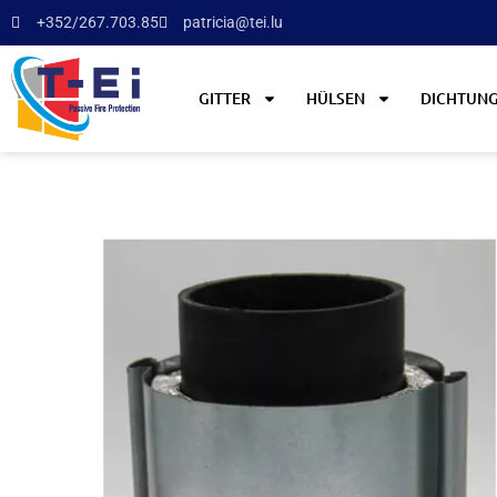
+352/267.703.85
patricia@tei.lu
GITTER
HÜLSEN
DICHTUN