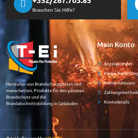
+352/267.703.85
Brauchen Sie Hilfe?
Mein Konto
Anzeigentafel
Meine Bestellun
Meine Adressen
Hersteller von Brandschutzgittern und -
manschetten. Produkte für den passiven
Zahlungsmethod
Brandschutz und die
Kontodetails
Brandabschnittsbildung in Gebäuden