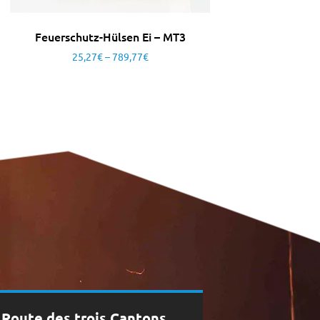
Feuerschutz-Hülsen Ei – MT3
25,27
€
–
789,77
€
, Route des trois Cantons