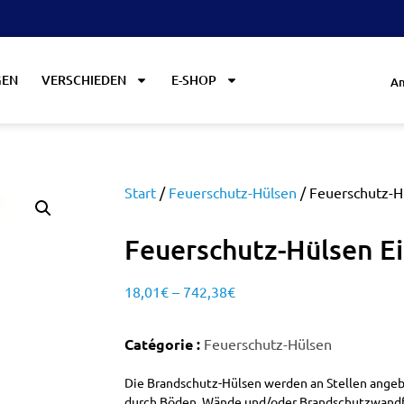
GEN
VERSCHIEDEN
E-SHOP
An
Start
/
Feuerschutz-Hülsen
/ Feuerschutz-H
Feuerschutz-Hülsen E
18,01
€
–
742,38
€
Catégorie :
Feuerschutz-Hülsen
Die Brandschutz-Hülsen werden an Stellen angeb
durch Böden, Wände und/oder Brandschutzwandfüh