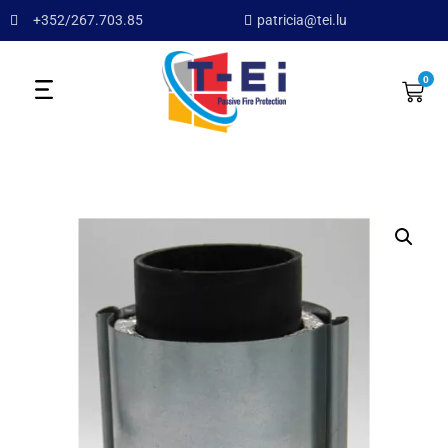
+352/267.703.85
patricia@tei.lu
0