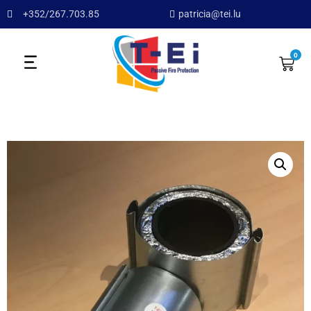
+352/267.703.85
patricia@tei.lu
0