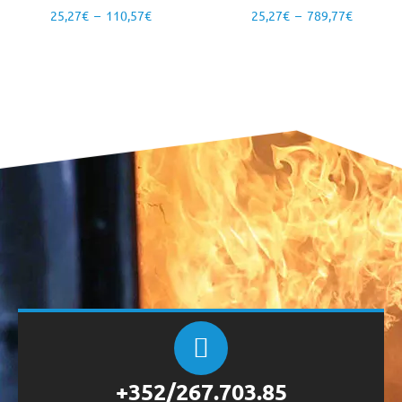
25,27
€
–
110,57
€
25,27
€
–
789,77
€
+352/267.703.85