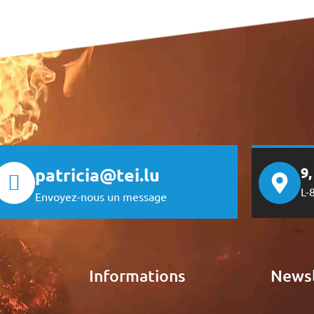
patricia@tei.lu
9
L-
Envoyez-nous un message
e
Informations
Newsl