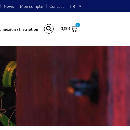
News
Mon compte
Contact
FR
0
0,00
€
onnexion / Inscription