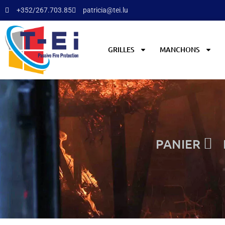
+352/267.703.85
patricia@tei.lu
GRILLES
MANCHONS
PANIER